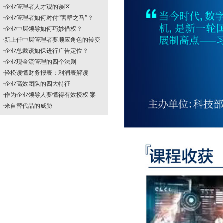
·
企业管理者人才观的误区
·
企业管理者如何对付“害群之马”？
·
企业中层领导如何巧妙借权？
·
新上任中层管理者要顺应角色的转变
·
企业总裁该如保进行广告定位？
·
企业现金流管理的四个法则
·
轻松读懂财务报表：利润表解读
·
企业高效团队的四大特征
·
作为企业领导人要懂得有效授权 案
·
来自替代品的威胁