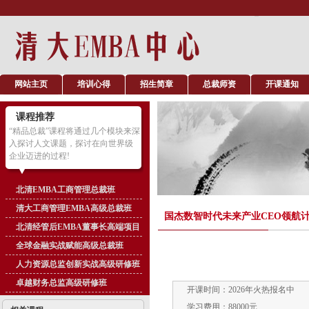
网站主页
培训心得
招生简章
总裁师资
开课通知
课程推荐
“精品总裁”课程将通过几个模块来深
入探讨人文课题，探讨在向世界级
企业迈进的过程!
北清EMBA工商管理总裁班
清大工商管理EMBA高级总裁班
国杰数智时代未来产业CEO领航
北清经管后EMBA董事长高端项目
全球金融实战赋能高级总裁班
人力资源总监创新实战高级研修班
卓越财务总监高级研修班
开课时间：2026年火热报名中
学习费用：88000元