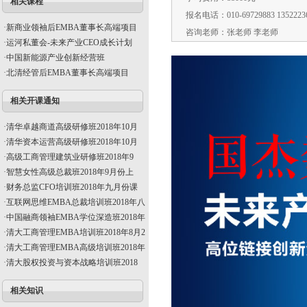
相关课程
报名电话：010-69729883 1352223
·
新商业领袖后EMBA董事长高端项目
咨询老师：张老师 李老师
·
运河私董会-未来产业CEO成长计划
·
中国新能源产业创新经营班
·
北清经管后EMBA董事长高端项目
相关开课通知
·
清华卓越商道高级研修班2018年10月
·
清华资本运营高级研修班2018年10月
·
高级工商管理建筑业研修班2018年9
·
智慧女性高级总裁班2018年9月份上
·
财务总监CFO培训班2018年九月份课
·
互联网思维EMBA总裁培训班2018年八
·
中国融商领袖EMBA学位深造班2018年
·
清大工商管理EMBA培训班2018年8月2
·
清大工商管理EMBA高级培训班2018年
·
清大股权投资与资本战略培训班2018
相关知识