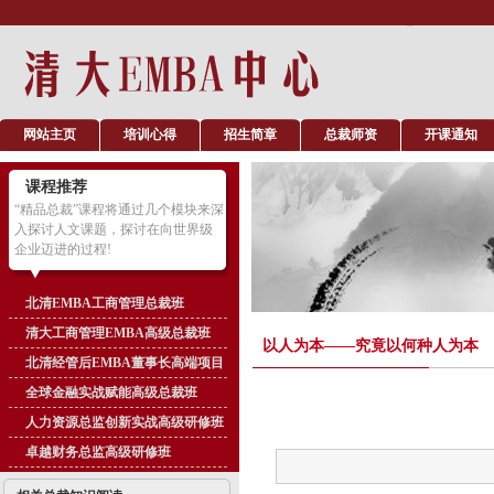
网站主页
培训心得
招生简章
总裁师资
开课通知
课程推荐
“精品总裁”课程将通过几个模块来深
入探讨人文课题，探讨在向世界级
企业迈进的过程!
北清EMBA工商管理总裁班
清大工商管理EMBA高级总裁班
以人为本——究竟以何种人为本
北清经管后EMBA董事长高端项目
全球金融实战赋能高级总裁班
人力资源总监创新实战高级研修班
卓越财务总监高级研修班